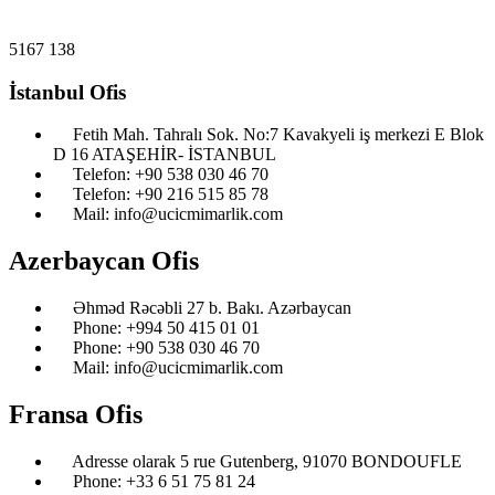
5167
138
İstanbul Ofis
Fetih Mah. Tahralı Sok. No:7 Kavakyeli iş merkezi E Blok
D 16 ATAŞEHİR- İSTANBUL
Telefon: ‎+90 538 030 46 70
Telefon: ‎+90 216 515 85 78
Mail: info@ucicmimarlik.com
Azerbaycan Ofis
Əhməd Rəcəbli 27 b. Bakı. Azərbaycan
Phone: ‎‎+994 50 415 01 01
Phone: +90 538 030 46 70
Mail: info@ucicmimarlik.com
Fransa Ofis
Adresse olarak 5 rue Gutenberg, 91070 BONDOUFLE
Phone: ‎+33 6 51 75 81 24