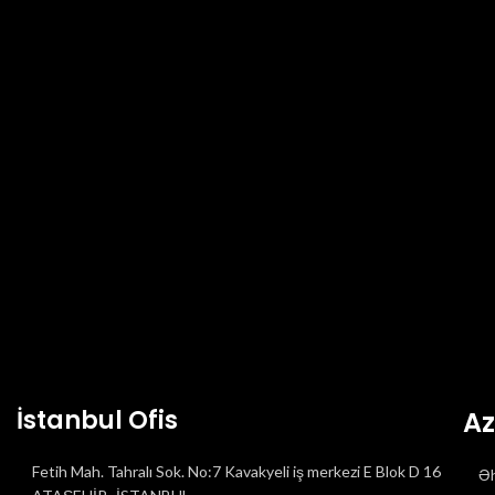
BIR CEVAP YAZIN
Yorum yapabilmek için
giriş yapmalısınız
.
İstanbul Ofis
Az
Fetih Mah. Tahralı Sok. No:7 Kavakyeli iş merkezi E Blok D 16
Əh