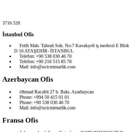
3716
520
İstanbul Ofis
Fetih Mah. Tahralı Sok. No:7 Kavakyeli iş merkezi E Blok
D 16 ATAŞEHİR- İSTANBUL
Telefon: ‎+90 538 030 46 70
Telefon: ‎+90 216 515 85 78
Mail: info@ucicmimarlik.com
Azerbaycan Ofis
Əhməd Rəcəbli 27 b. Bakı. Azərbaycan
Phone: ‎‎+994 50 415 01 01
Phone: +90 538 030 46 70
Mail: info@ucicmimarlik.com
Fransa Ofis