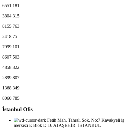
6551
181
3804
315
8155
763
2418
75
7999
101
8607
503
4858
322
2899
807
1368
349
8060
785
İstanbul Ofis
Fetih Mah. Tahralı Sok. No:7 Kavakyeli iş
merkezi E Blok D 16 ATAŞEHİR- İSTANBUL