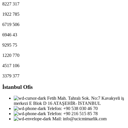
8227
317
1922
785
6719
506
6946
43
9295
75
1220
770
4517
106
3379
377
İstanbul Ofis
Fetih Mah. Tahralı Sok. No:7 Kavakyeli iş
merkezi E Blok D 16 ATAŞEHİR- İSTANBUL
Telefon: ‎+90 538 030 46 70
Telefon: ‎+90 216 515 85 78
Mail: info@ucicmimarlik.com