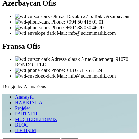
Azerbaycan Ofis
Əhməd Rəcəbli 27 b. Bakı. Azərbaycan
Phone: ‎‎+994 50 415 01 01
Phone: +90 538 030 46 70
Mail: info@ucicmimarlik.com
Fransa Ofis
Adresse olarak 5 rue Gutenberg, 91070
BONDOUFLE
Phone: ‎+33 6 51 75 81 24
Mail: info@ucicmimarlik.com
Design by Ajans Zeus
Anasayfa
HAKKINDA
Projeler
PARTNER
MÜŞTERİLERİMİZ
BLOG
İLETİŞİM