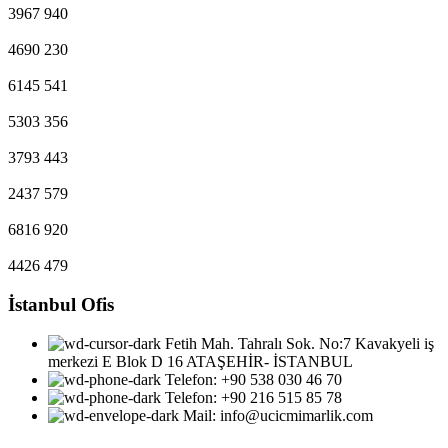
3967
940
4690
230
6145
541
5303
356
3793
443
2437
579
6816
920
4426
479
İstanbul Ofis
Fetih Mah. Tahralı Sok. No:7 Kavakyeli iş
merkezi E Blok D 16 ATAŞEHİR- İSTANBUL
Telefon: ‎+90 538 030 46 70
Telefon: ‎+90 216 515 85 78
Mail: info@ucicmimarlik.com