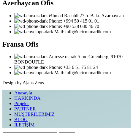
Azerbaycan Ofis
Əhməd Rəcəbli 27 b. Bakı. Azərbaycan
Phone: ‎‎+994 50 415 01 01
Phone: +90 538 030 46 70
Mail: info@ucicmimarlik.com
Fransa Ofis
Adresse olarak 5 rue Gutenberg, 91070
BONDOUFLE
Phone: ‎+33 6 51 75 81 24
Mail: info@ucicmimarlik.com
Design by Ajans Zeus
Anasayfa
HAKKINDA
Projeler
PARTNER
MÜŞTERİLERİMİZ
BLOG
İLETİŞİM