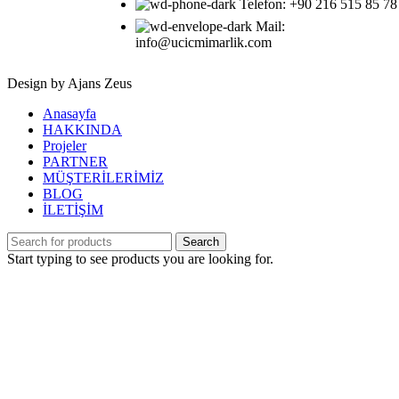
Telefon: ‎+90 216 515 85 78
Mail:
info@ucicmimarlik.com
Design by Ajans Zeus
Anasayfa
HAKKINDA
Projeler
PARTNER
MÜŞTERİLERİMİZ
BLOG
İLETİŞİM
Search
Start typing to see products you are looking for.