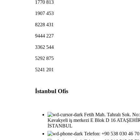
1770
813
1907
453
8228
431
9444
227
3362
544
5292
875
5241
201
İstanbul Ofis
Fetih Mah. Tahralı Sok. No
Kavakyeli iş merkezi E Blok D 16 ATAŞEHİ
İSTANBUL
Telefon: ‎+90 538 030 46 70