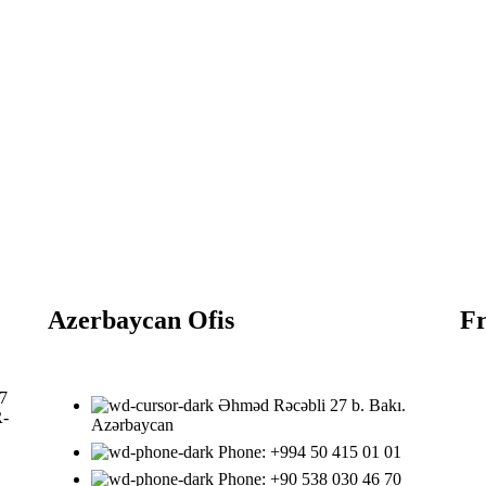
Azerbaycan Ofis
Fr
:7
Əhməd Rəcəbli 27 b. Bakı.
R-
Azərbaycan
Phone: ‎‎+994 50 415 01 01
Phone: +90 538 030 46 70