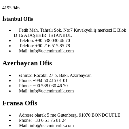
4195
946
İstanbul Ofis
Fetih Mah. Tahralı Sok. No:7 Kavakyeli iş merkezi E Blok
D 16 ATAŞEHİR- İSTANBUL
Telefon: ‎+90 538 030 46 70
Telefon: ‎+90 216 515 85 78
Mail: info@ucicmimarlik.com
Azerbaycan Ofis
Əhməd Rəcəbli 27 b. Bakı. Azərbaycan
Phone: ‎‎+994 50 415 01 01
Phone: +90 538 030 46 70
Mail: info@ucicmimarlik.com
Fransa Ofis
Adresse olarak 5 rue Gutenberg, 91070 BONDOUFLE
Phone: ‎+33 6 51 75 81 24
Mail: info@ucicmimarlik.com