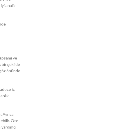
yi analiz
ünde
 kapsamı ve
 bir şekilde
a göz önünde
sadece iç
manlık
. Ayrıca,
ebilir. Öte
a yardımcı