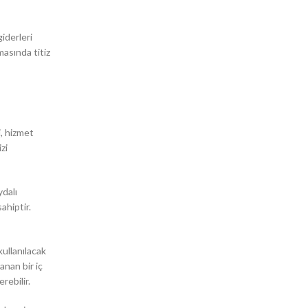
giderleri
masında titiz
i, hizmet
zi
ydalı
ahiptir.
kullanılacak
anan bir iç
rebilir.