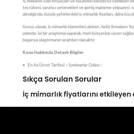
İç mekânın özel ihtiyaçları ve tasarımın benzersiz özellikleri d
tecrübesi, yaratıcı yetenekleri ve geniş malzeme yelpazesi, sun
alındığında, büyük şehirlerdeki iç mimarlık fiyatları, daha küç
Sonuç olarak, iç mimarlık hizmetleri alırken, farklı firmaların f
adımdır. İyi bir araştırma yaparak, hem bütçenize uyum sağlayan
başarıya ulaştırmanın anahtarı olacaktır.
Konu Hakkında Detaylı Bilgiler
En Az Ücret Tarifesi – İçmimarlar Odası –
Sıkça Sorulan Sorular
İç mimarlık fiyatlarını etkileyen
İç mimarlık fiyatlarını etkileyen ana faktörler arasında projen
proje süresi bulunmaktadır. Ayrıca, proje lokasyonu da fiyatl
Tüm bu unsurlar birlikte değerlendirildiğinde, iç mimarlık fiyatl