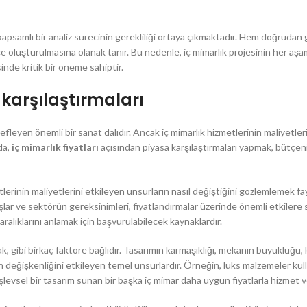
 kapsamlı bir analiz sürecinin gerekliliği ortaya çıkmaktadır. Hem doğrudan 
tçe oluşturulmasına olanak tanır. Bu nedenle, iç mimarlık projesinin her aşa
inde kritik bir öneme sahiptir.
 karşılaştırmaları
defleyen önemli bir sanat dalıdır. Ancak iç mimarlık hizmetlerinin maliyetler
da,
iç mimarlık fiyatları
açısından piyasa karşılaştırmaları yapmak, bütçeni
lerinin maliyetlerini etkileyen unsurların nasıl değiştiğini gözlemlemek fa
şlar ve sektörün gereksinimleri, fiyatlandırmalar üzerinde önemli etkilere s
aralıklarını anlamak için başvurulabilecek kaynaklardır.
rmak, gibi birkaç faktöre bağlıdır. Tasarımın karmaşıklığı, mekanın büyüklüğü, 
rın değişkenliğini etkileyen temel unsurlardır. Örneğin, lüks malzemeler kull
şlevsel bir tasarım sunan bir başka iç mimar daha uygun fiyatlarla hizmet ve