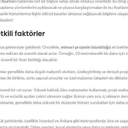
 fiyatları
hakkında net bir bilgiye sahip olmak oldukça önemlidir. Bu blog y
saplama yöntemlerini açıklayacak ve piyasa karşılaştırmaları ile bu fiyatları
rlık hizmetlerine ilişkin bilinçli kararlar almanızı sağlayacak bilgilere ulaşa
şlayalım!
kili faktörler
aya gelmesiyle şekillenir. Öncelikle,
mimari projenin büyüklüğü
en belirle
e miktarı da orantılı olarak artar. Örneğin, 50 metrekarelik bir daire için 
emli bir fiyat farklılığı olacaktır.
ımlar genellikle daha düşük maliyetli olurken, özelleştirilmiş ve detaylı proj
ları ile birlikte, zorlu yapısal unsurlar ve özel malzeme talepleri de dikkate 
emli bir rol oynar. Yüksek kaliteli, lüks malzemeler kullanmak, proje maliye
lü ve estetik açıdan çekici olmasını sağlar. Bunun yanı sıra, iç mimarın de
iç mimarlar, genellikle daha yüksek bir düzeyde hizmet sundukları için daha
k şehirlerde, özellikle İstanbul ve Ankara gibi metropollerde, kira ve yaş
artış gösterebilir. Diğer yandan, kırsal alanlarda veya daha az gelişmiş şeh