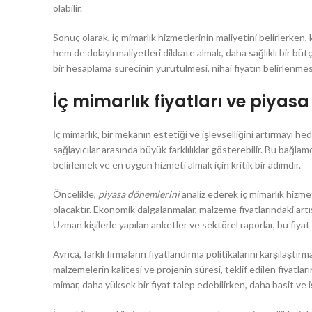
olabilir.
Sonuç olarak, iç mimarlık hizmetlerinin maliyetini belirlerken,
hem de dolaylı maliyetleri dikkate almak, daha sağlıklı bir bü
bir hesaplama sürecinin yürütülmesi, nihai fiyatın belirlenmes
İç mimarlık fiyatları ve piyasa
İç mimarlık, bir mekanın estetiği ve işlevselliğini artırmayı he
sağlayıcılar arasında büyük farklılıklar gösterebilir. Bu bağlam
belirlemek ve en uygun hizmeti almak için kritik bir adımdır.
Öncelikle,
piyasa dönemlerini
analiz ederek iç mimarlık hizmet
olacaktır. Ekonomik dalgalanmalar, malzeme fiyatlarındaki artı
Uzman kişilerle yapılan anketler ve sektörel raporlar, bu fiyat 
Ayrıca, farklı firmaların fiyatlandırma politikalarını karşılaştı
malzemelerin kalitesi ve projenin süresi, teklif edilen fiyatla
mimar, daha yüksek bir fiyat talep edebilirken, daha basit ve i