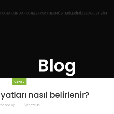
YFA
HAKKINDA
PROJELER
PARTNER
MÜŞTERİLERİMİZ
BLOG
İLETİŞİM
Blog
GENEL
yatları nasıl belirlenir?
Posted by
Ajanszeus