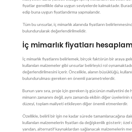
fiyatlar genellikle daha uygun seviyelerde kalmaktadır. Burada
edip buna uygun fiyatlandırma yapmalarıdır.
Tüm bu unsurlar, iç mimarlık alanında fiyatların belirlenmes
bulundurularak değerlendirilmelidir.
İç mimarlık fiyatları hesapla
İç mimarlık fiyatlarını belirlemek, birçok faktörün bir araya ge
kullanılan malzemeler gibi unsurlar belirleyici rol oynamaktadı
değerlendirilmesini içerir. Öncelikle, alanın büyüklüğü, kull
bulundurulması gereken en önemli parametrelerdir.
Bunun yanı sıra, proje için gereken iş gücünün maliyetini d
mimarın zamanını değil, aynı zamanda ekibin diğer üyelerinin s
düzeyi, toplam maliyeti etkileyen diğer önemli etmenlerdir.
Özellikle, belirli bir işin ne kadar sürede tamamlanacağına dai
kullanılan malzemelerin fiyatları da değişkenlik gösterir; özel 
yandan, alternatif kaynaklardan sağlanacak malzemelerin mevcu