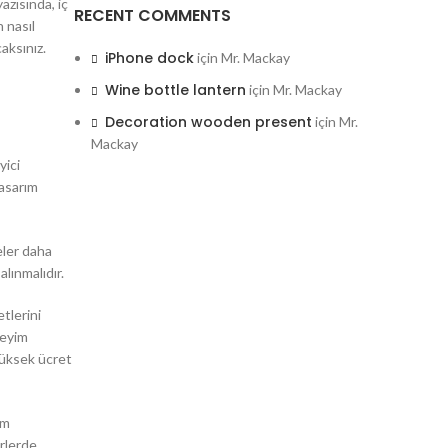
azısında, iç
RECENT COMMENTS
n nasıl
caksınız.
iPhone dock
için
Mr. Mackay
Wine bottle lantern
için
Mr. Mackay
Decoration wooden present
için
Mr.
Mackay
yici
tasarım
eler daha
alınmalıdır.
tlerini
neyim
 yüksek ücret
am
irlerde