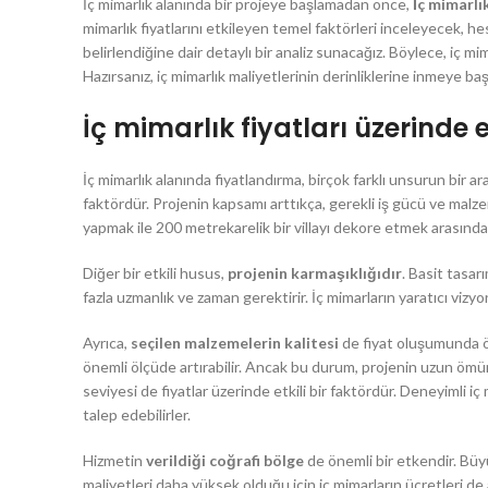
İç mimarlık alanında bir projeye başlamadan önce,
İç mimarlık
mimarlık fiyatlarını etkileyen temel faktörleri inceleyecek, he
belirlendiğine dair detaylı bir analiz sunacağız. Böylece, iç mima
Hazırsanız, iç mimarlık maliyetlerinin derinliklerine inmeye ba
İç mimarlık fiyatları üzerinde et
İç mimarlık alanında fiyatlandırma, birçok farklı unsurun bir ar
faktördür. Projenin kapsamı arttıkça, gerekli iş gücü ve malzem
yapmak ile 200 metrekarelik bir villayı dekore etmek arasında ön
Diğer bir etkili husus,
projenin karmaşıklığıdır
. Basit tasar
fazla uzmanlık ve zaman gerektirir. İç mimarların yaratıcı vizyon
Ayrıca,
seçilen malzemelerin kalitesi
de fiyat oluşumunda ön
önemli ölçüde artırabilir. Ancak bu durum, projenin uzun ömür
seviyesi de fiyatlar üzerinde etkili bir faktördür. Deneyimli 
talep edebilirler.
Hizmetin
verildiği coğrafi bölge
de önemli bir etkendir. Büyü
maliyetleri daha yüksek olduğu için iç mimarların ücretleri de 