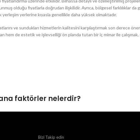
e fiyatlandırma üzerinde etkilidir. Bilhassa detaylı ve özelleştirilmiş projel
muş olduğu fiyatlarla doğrudan ilişkilidir. Ayrıca, bölgesel farklılıklar da
ük yerleşim yerlerine kıyasla genellikle daha yüksek olmaktadır.
iyatlarını ve sundukları hizmetlerin kalitesini karşılaştırmak son derece önem
 hem de estetik ve işlevselliği ön planda tutan bir iç mimar ile çalışmak, p
 ana faktörler nelerdir?
in büyüklüğü, karmaşıklığı, kullanılan malzemelerin kalitesi, tasarımcının d
andırmada önemli bir rol oynar, çünkü bazı bölgelerde yaşam maliyeti daha 
arı belirlenirken tasarımcı ve müşteri arasındaki anlaşmalar da etkili olabili
Bizi Takip edin