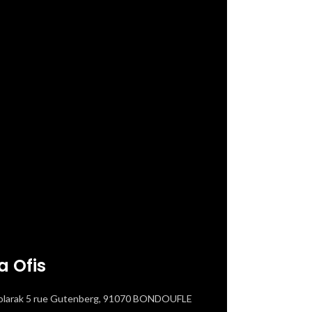
ıkabilecek
irilmelidir.
 ile müşteri
rebilir.
a Ofis
Older
rı hangileri?
olarak 5 rue Gutenberg, 91070 BONDOUFLE