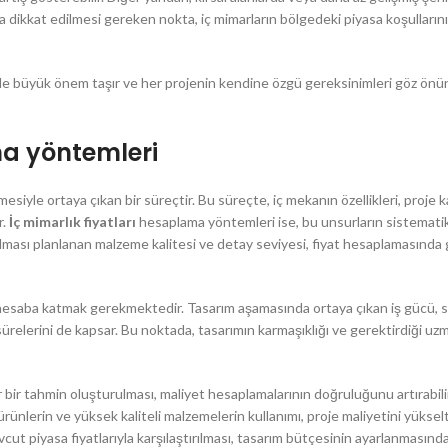
 dikkat edilmesi gereken nokta, iç mimarların bölgedeki piyasa koşullarını i
inde büyük önem taşır ve her projenin kendine özgü gereksinimleri göz ön
ma yöntemleri
lmesiyle ortaya çıkan bir süreçtir. Bu süreçte, iç mekanın özellikleri, proje
r.
İç mimarlık fiyatları
hesaplama yöntemleri ise, bu unsurların sistematik
anılması planlanan malzeme kalitesi ve detay seviyesi, fiyat hesaplamasınd
e hesaba katmak gerekmektedir. Tasarım aşamasında ortaya çıkan iş gücü, 
ürelerini de kapsar. Bu noktada, tasarımın karmaşıklığı ve gerektirdiği uz
r bir tahmin oluşturulması, maliyet hesaplamalarının doğruluğunu artırabilir
ürünlerin ve yüksek kaliteli malzemelerin kullanımı, proje maliyetini yükselt
t piyasa fiyatlarıyla karşılaştırılması, tasarım bütçesinin ayarlanmasınd