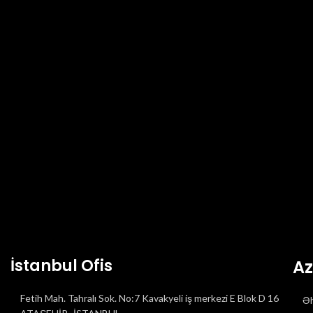
BIR CEVAP YAZIN
Yorum yapabilmek için
giriş yapmalısınız
.
İstanbul Ofis
Az
Fetih Mah. Tahralı Sok. No:7 Kavakyeli iş merkezi E Blok D 16
Əh