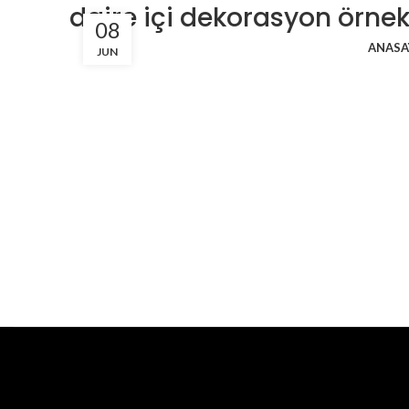
daire içi dekorasyon örnekl
08
ANASA
JUN
Daire İçi Dekorasyon Örnekleri