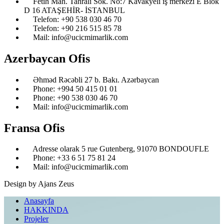
Fetih Mah. Tahralı Sok. No:7 Kavakyeli iş merkezi E Blok
D 16 ATAŞEHİR- İSTANBUL
Telefon: ‎+90 538 030 46 70
Telefon: ‎+90 216 515 85 78
Mail: info@ucicmimarlik.com
Azerbaycan Ofis
Əhməd Rəcəbli 27 b. Bakı. Azərbaycan
Phone: ‎‎+994 50 415 01 01
Phone: +90 538 030 46 70
Mail: info@ucicmimarlik.com
Fransa Ofis
Adresse olarak 5 rue Gutenberg, 91070 BONDOUFLE
Phone: ‎+33 6 51 75 81 24
Mail: info@ucicmimarlik.com
Design by Ajans Zeus
Anasayfa
HAKKINDA
Projeler