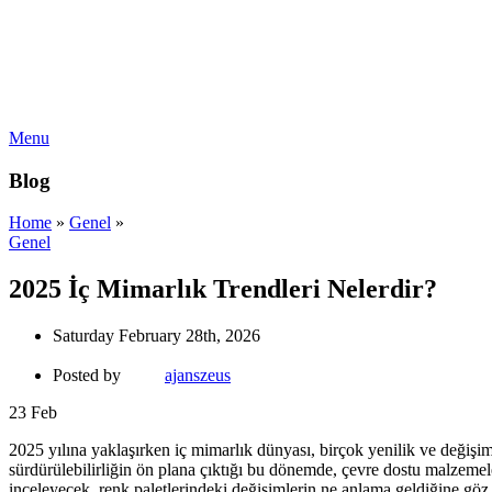
Menu
Blog
Home
»
Genel
»
Genel
2025 İç Mimarlık Trendleri Nelerdir?
Saturday February 28th, 2026
Posted by
ajanszeus
23
Feb
2025 yılına yaklaşırken iç mimarlık dünyası, birçok yenilik ve değiş
sürdürülebilirliğin ön plana çıktığı bu dönemde, çevre dostu malzemel
inceleyecek, renk paletlerindeki değişimlerin ne anlama geldiğine göz a