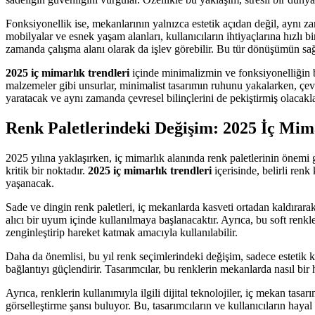
Fonksiyonellik ise, mekanlarının yalnızca estetik açıdan değil, aynı 
mobilyalar ve esnek yaşam alanları, kullanıcıların ihtiyaçlarına hızlı
zamanda çalışma alanı olarak da işlev görebilir. Bu tür dönüşümün sağ
2025 iç mimarlık trendleri
içinde minimalizmin ve fonksiyonelliğin b
malzemeler gibi unsurlar, minimalist tasarımın ruhunu yakalarken, çevre
yaratacak ve aynı zamanda çevresel bilinçlerini de pekiştirmiş olacak
Renk Paletlerindeki Değişim:
2025 İç Mim
2025 yılına yaklaşırken, iç mimarlık alanında renk paletlerinin önemi
kritik bir noktadır.
2025 iç mimarlık trendleri
içerisinde, belirli ren
yaşanacak.
Sade ve dingin renk paletleri, iç mekanlarda kasveti ortadan kaldırarak, 
alıcı bir uyum içinde kullanılmaya başlanacaktır. Ayrıca, bu soft renkle
zenginleştirip hareket katmak amacıyla kullanılabilir.
Daha da önemlisi, bu yıl renk seçimlerindeki değişim, sadece estetik ka
bağlantıyı güçlendirir. Tasarımcılar, bu renklerin mekanlarda nasıl bi
Ayrıca, renklerin kullanımıyla ilgili dijital teknolojiler, iç mekan tas
görselleştirme şansı buluyor. Bu, tasarımcıların ve kullanıcıların hayal