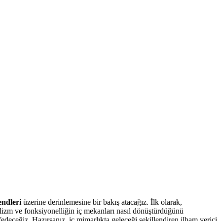
endleri
üzerine derinlemesine bir bakış atacağız. İlk olarak,
malizm ve fonksiyonelliğin iç mekanları nasıl dönüştürdüğünü
fedeceğiz. Hazırsanız, iç mimarlıkta geleceği şekillendiren ilham verici