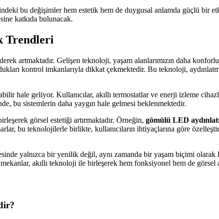
indeki bu değişimler hem estetik hem de duygusal anlamda güçlü bir etk
mesine katkıda bulunacak.
k Trendleri
giderek artmaktadır. Gelişen teknoloji, yaşam alanlarımızın daha konforlu
 sundukları kontrol imkanlarıyla dikkat çekmektedir. Bu teknoloji, aydınla
labilir hale geliyor. Kullanıcılar, akıllı termostatlar ve enerji izleme ci
de, bu sistemlerin daha yaygın hale gelmesi beklenmektedir.
birleşerek görsel estetiği artırmaktadır. Örneğin,
gömülü LED aydınlat
r, bu teknolojilerle birlikte, kullanıcıların ihtiyaçlarına göre özelleştir
evesinde yalnızca bir yenilik değil, aynı zamanda bir yaşam biçimi olarak
 mekanlar, akıllı teknoloji ile birleşerek hem fonksiyonel hem de görse
dir?