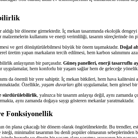
lirlik
yer aldığı bir döneme girmektedir. İç mekan tasarımında ekolojik dengey
r malzemelerin kullanımı ve enerji verimliliği, tasarım süreçlerinde ön p
mesi ve geri dönüştürülebilmesi büyük bir önem taşımaktadır.
Doğal ah
 yerel üretim yapan markaların tercih edilmesi, hem karbon salınımını az
ilirlik anlayışının bir parçasıdır.
Güneş panelleri, enerji tasarruflu ay
ür uygulamalar, hem konforlu bir yaşam sağlar hem de geleceğe yönelik b
nımı da önemli bir yere sahiptir. İç mekan bitkileri, hem hava kalitesini
nmaktadır. Özellikle,
yaşam duvarları
gibi uygulamalar, hem görsel bir
 sürdürülebilirlik
, yalnızca bir tasarım anlayışı değil, aynı zamanda ç
i kurmakta, aynı zamanda doğaya saygı gösteren mekanlar yaratmaktadır.
e Fonksiyonellik
ın ön plana çıkacağı bir dönem olarak öngörülmektedir. Bu trendler, esteti
 isteği, minimalist tasarımın bu denli popüler olmasının sebeplerinden b
 içinde huzurlu ve dingin bir yaşam alanı yaratma arayışının bir parçası o