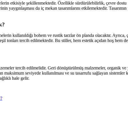
şmelerin etkisiyle şekillenmektedir. Özellikle sürdürülebilirlik, çevre do
erinin yaygınlaşması da iç mekan tasarımlarını etkilemektedir. Tasarımın
ak?
emelerin kullanıldığı bohem ve rustik tarzlar ön planda olacaktır. Ayrıca
eşil tonları tercih edilmektedir. Bu stiller, hem estetik açıdan hoş hem d
lzemeler tercih edilmelidir. Geri dönüştürülmüş malzemeler, organik ve 
ığın maksimum seviyede kullanılması ve su tasarrufu sağlayan sistemler 
lıklı hale gelir.
r?