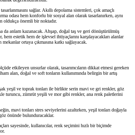
asarlanmasını sağlar. Akıllı depolama sistemleri, çok amaçlı
urma odası hem konforlu bir sosyal alan olarak tasarlanırken, aynı
n oldukça önemli bir noktadır.
aha da anlam kazanacak. Ahşap, doğal taş ve geri dönüştürülmüş
 hem estetik hem de işlevsel ihtiyaçlarını karşılayacakları alanlar
an mekanlar ortaya çıkmasına katkı sağlayacak.
çüde etkileyen unsurlar olarak, tasarımcıların dikkat etmesi gereken
am alan, doğal ve soft tonların kullanımında belirgin bir artış
k yeşil ve toprak tonları ile birlikte serin mavi ve gri renkler, göz
le turuncu, zümrüt yeşili ve mor gibi renkler, ana renk paletlerini
in, mavi tonları stres seviyelerini azaltırken, yeşil tonları doğayla
i göz önünde bulunduracaklar.
çları sayesinde, kullanıcılar, renk seçimini hızlı bir biçimde
or.