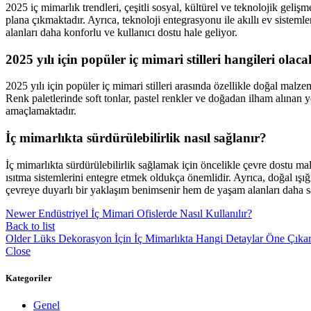
2025 iç mimarlık trendleri, çeşitli sosyal, kültürel ve teknolojik geli
plana çıkmaktadır. Ayrıca, teknoloji entegrasyonu ile akıllı ev sisteml
alanları daha konforlu ve kullanıcı dostu hale geliyor.
2025 yılı için popüler iç mimari stilleri hangileri olac
2025 yılı için popüler iç mimari stilleri arasında özellikle doğal malz
Renk paletlerinde soft tonlar, pastel renkler ve doğadan ilham alınan y
amaçlamaktadır.
İç mimarlıkta sürdürülebilirlik nasıl sağlanır?
İç mimarlıkta sürdürülebilirlik sağlamak için öncelikle çevre dostu ma
ısıtma sistemlerini entegre etmek oldukça önemlidir. Ayrıca, doğal ış
çevreye duyarlı bir yaklaşım benimsenir hem de yaşam alanları daha sağ
Newer
Endüstriyel İç Mimari Ofislerde Nasıl Kullanılır?
Back to list
Older
Lüks Dekorasyon İçin İç Mimarlıkta Hangi Detaylar Öne Çıka
Close
Kategoriler
Genel