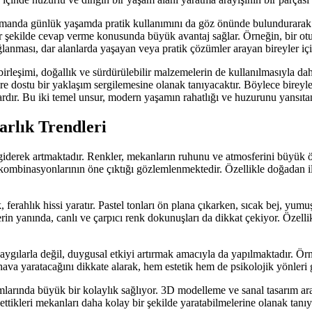
zamanda günlük yaşamda pratik kullanımını da göz önünde bulundurarak t
 bir şekilde cevap verme konusunda büyük avantaj sağlar. Örneğin, bir ot
lanması, dar alanlarda yaşayan veya pratik çözümler arayan bireyler içi
irleşimi, doğallık ve sürdürülebilir malzemelerin de kullanılmasıyla d
 dostu bir yaklaşım sergilemesine olanak tanıyacaktır. Böylece bireyler,
lardır. Bu iki temel unsur, modern yaşamın rahatlığı ve huzurunu yansıt
arlık Trendleri
 giderek artmaktadır. Renkler, mekanların ruhunu ve atmosferini büyük öl
k kombinasyonlarının öne çıktığı gözlemlenmektedir. Özellikle doğadan ilh
ferahlık hissi yaratır. Pastel tonları ön plana çıkarken, sıcak bej, yumuşa
rin yanında, canlı ve çarpıcı renk dokunuşları da dikkat çekiyor. Özellik
ygılarla değil, duygusal etkiyi artırmak amacıyla da yapılmaktadır. Örneğ
r hava yaratacağını dikkate alarak, hem estetik hem de psikolojik yönler
arımlarında büyük bir kolaylık sağlıyor. 3D modelleme ve sanal tasarım ara
 ettikleri mekanları daha kolay bir şekilde yaratabilmelerine olanak tanıy