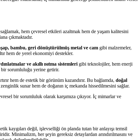
i sağlamak, hem çevresel etkileri azaltmak hem de yaşam kalitesini
lana çıkmaktadır.
şap, bambu, geri dönüştürülmüş metal ve cam
gibi malzemeler,
altır hem de yerel ekonomiyi destekler.
dınlatmalar ve akıllı ısıtma sistemleri
gibi teknolojiler, hem enerji
ir sorumluluğu yerine getirir.
 artırır hem de estetik bir görünüm kazandırır. Bu bağlamda,
doğal
 zenginlik sunar hem de doğanın iç mekanda hissedilmesini sağlar.
evresel bir sorumluluk olarak karşımıza çıkıyor. İç mimarlar ve
k kaygıları değil, işlevselliği ön planda tutan bir anlayışı temsil
iridir. Minimalizm, her şeyin gereksiz detaylardan arındırılmasını ve
larak değerlendirilebilir.