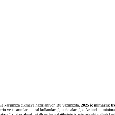
imle karşımıza çıkmaya hazırlanıyor. Bu yazımızda,
2025 iç mimarlık tr
erin ve tasarımların nasıl kullanılacağını ele alacağız. Ardından, mini
tacağız. Son olarak, akıllı ev teknolojilerinin iç mimarideki rolünü keş