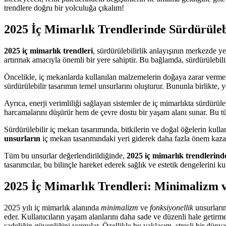
trendlere doğru bir yolculuğa çıkalım!
2025 İç Mimarlık Trendlerinde Sürdürülebi
2025 iç mimarlık trendleri
, sürdürülebilirlik anlayışının merkezde 
artırmak amacıyla önemli bir yere sahiptir. Bu bağlamda, sürdürülebili
Öncelikle, iç mekanlarda kullanılan malzemelerin doğaya zarar verme
sürdürülebilir tasarımın temel unsurlarını oluşturur. Bununla birlikte,
Ayrıca, enerji verimliliği sağlayan sistemler de iç mimarlıkta sürdürüleb
harcamalarını düşürür hem de çevre dostu bir yaşam alanı sunar. Bu t
Sürdürülebilir iç mekan tasarımında, bitkilerin ve doğal öğelerin kulla
unsurların
iç mekan tasarımındaki yeri giderek daha fazla önem kaza
Tüm bu unsurlar değerlendirildiğinde,
2025 iç mimarlık trendlerinde
tasarımcılar, bu bilinçle hareket ederek sağlık ve estetik dengelerin
2025 İç Mimarlık Trendleri: Minimalizm v
2025 yılı iç mimarlık alanında
minimalizm
ve
fonksiyonellik
unsurların
eder. Kullanıcıların yaşam alanlarını daha sade ve düzenli hale getirme
sadeliğin güvenliğini vurgular. Özellikle bu yaklaşım, stresli bir dünya