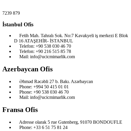
7239
879
İstanbul Ofis
Fetih Mah. Tahralı Sok. No:7 Kavakyeli iş merkezi E Blok
D 16 ATAŞEHİR- İSTANBUL
Telefon: ‎+90 538 030 46 70
Telefon: ‎+90 216 515 85 78
Mail: info@ucicmimarlik.com
Azerbaycan Ofis
Əhməd Rəcəbli 27 b. Bakı. Azərbaycan
Phone: ‎‎+994 50 415 01 01
Phone: +90 538 030 46 70
Mail: info@ucicmimarlik.com
Fransa Ofis
Adresse olarak 5 rue Gutenberg, 91070 BONDOUFLE
Phone: ‎+33 6 51 75 81 24