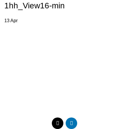
1hh_View16-min
Menu
13
Apr