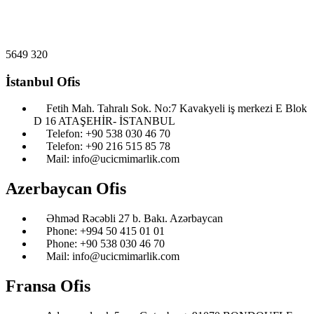
5649
320
İstanbul Ofis
Fetih Mah. Tahralı Sok. No:7 Kavakyeli iş merkezi E Blok
D 16 ATAŞEHİR- İSTANBUL
Telefon: ‎+90 538 030 46 70
Telefon: ‎+90 216 515 85 78
Mail: info@ucicmimarlik.com
Azerbaycan Ofis
Əhməd Rəcəbli 27 b. Bakı. Azərbaycan
Phone: ‎‎+994 50 415 01 01
Phone: +90 538 030 46 70
Mail: info@ucicmimarlik.com
Fransa Ofis