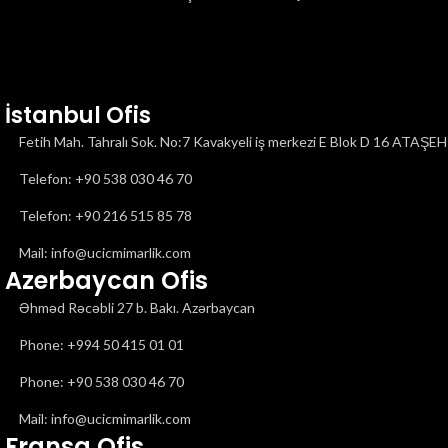
İstanbul Ofis
Call Now Button
Fetih Mah. Tahralı Sok. No:7 Kavakyeli iş merkezi E Blok D 16 ATAŞ
Telefon: ‎+90 538 030 46 70
Telefon: ‎+90 216 515 85 78
Mail: info@ucicmimarlik.com
Azerbaycan Ofis
Əhməd Rəcəbli 27 b. Bakı. Azərbaycan
Phone: ‎‎+994 50 415 01 01
Phone: +90 538 030 46 70
Mail: info@ucicmimarlik.com
Fransa Ofis