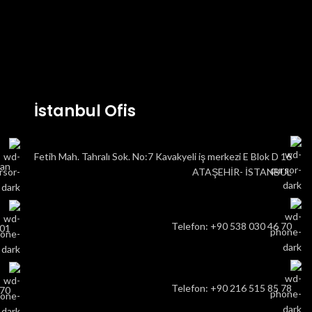
İstanbul Ofis
Fetih Mah. Tahralı Sok. No:7 Kavakyeli iş merkezi E Blok D 16
can
ATAŞEHİR- İSTANBUL
Telefon: ‎+90 538 030 46 70
 01
Telefon: ‎+90 216 515 85 78
 70