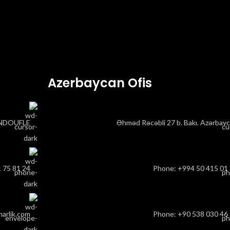
Azerbaycan Ofis
BONDOUFLE
Əhməd Rəcəbli 27 b. Bakı. Azərbay
1 75 81 24
Phone: ‎‎+994 50 415 01
marlik.com
Phone: +90 538 030 46