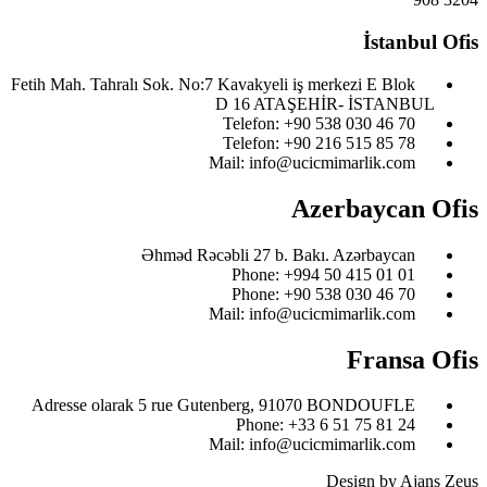
İstanbul Ofis
Fetih Mah. Tahralı Sok. No:7 Kavakyeli iş merkezi E Blok
D 16 ATAŞEHİR- İSTANBUL
Telefon: ‎+90 538 030 46 70
Telefon: ‎+90 216 515 85 78
Mail: info@ucicmimarlik.com
Azerbaycan Ofis
Əhməd Rəcəbli 27 b. Bakı. Azərbaycan
Phone: ‎‎+994 50 415 01 01
Phone: +90 538 030 46 70
Mail: info@ucicmimarlik.com
Fransa Ofis
Adresse olarak 5 rue Gutenberg, 91070 BONDOUFLE
Phone: ‎+33 6 51 75 81 24
Mail: info@ucicmimarlik.com
Design by Ajans Zeus